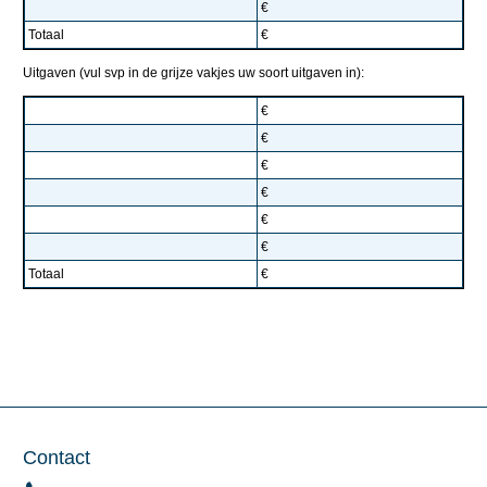
€
Totaal
€
Uitgaven (vul svp in de grijze vakjes uw soort uitgaven in):
€
€
€
€
€
€
Totaal
€
Contact