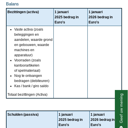
Balans
Bezittingen (activa)
1 januari
1 januari
2025 bedrag in
2026 bedrag in
Euro's
Euro's
Vaste activa (zoals
beleggingen en
aandelen, waarde grond
en gebouwen, waarde
machines en
apparatuur)
Voorraden (zoals
kantoorartikelen
of spelmateriaal)
Nog te ontvangen
bedragen (debiteuren)
Kas / bank / giro saldo
Totaal bezittingen (Activa)
Geef uw mening
Schulden (passiva)
1 januari
1 januari
2025 bedrag in
2026 bedrag in
Euro's
Euro's