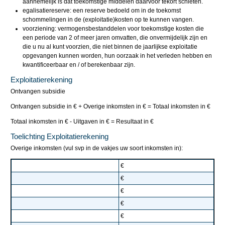
aannemelijk is dat toekomstige middelen daarvoor tekort schieten.
egalisatiereserve: een reserve bedoeld om in de toekomst
schommelingen in de (exploitatie)kosten op te kunnen vangen.
voorziening: vermogensbestanddelen voor toekomstige kosten die
een periode van 2 of meer jaren omvatten, die onvermijdelijk zijn en
die u nu al kunt voorzien, die niet binnen de jaarlijkse exploitatie
opgevangen kunnen worden, hun oorzaak in het verleden hebben en
kwantificeerbaar en / of berekenbaar zijn.
Exploitatierekening
Ontvangen subsidie
Ontvangen subsidie in € + Overige inkomsten in € = Totaal inkomsten in €
Totaal inkomsten in € - Uitgaven in € = Resultaat in €
Toelichting Exploitatierekening
Overige inkomsten (vul svp in de vakjes uw soort inkomsten in):
€
€
€
€
€