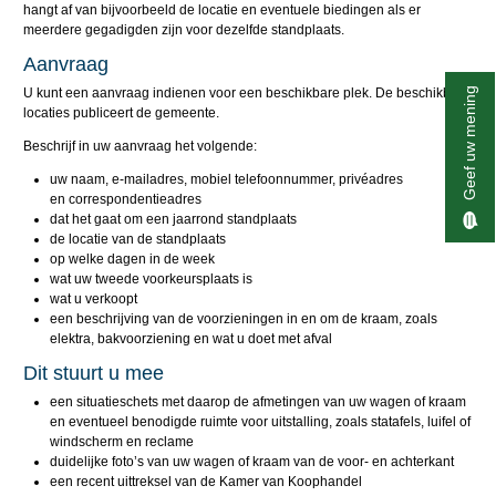
hangt af van bijvoorbeeld de locatie en eventuele biedingen als er
meerdere gegadigden zijn voor dezelfde standplaats.
Aanvraag
U kunt een aanvraag indienen voor een beschikbare plek. De beschikbare
Geef uw mening
locaties publiceert de gemeente.
Beschrijf in uw aanvraag het volgende:
uw naam, e-mailadres, mobiel telefoonnummer, privéadres
en correspondentieadres
dat het gaat om een jaarrond standplaats
de locatie van de standplaats
op welke dagen in de week
wat uw tweede voorkeursplaats is
wat u verkoopt
een beschrijving van de voorzieningen in en om de kraam, zoals
elektra, bakvoorziening en wat u doet met afval
Dit stuurt u mee
een situatieschets met daarop de afmetingen van uw wagen of kraam
en eventueel benodigde ruimte voor uitstalling, zoals statafels, luifel of
windscherm en reclame
duidelijke foto’s van uw wagen of kraam van de voor- en achterkant
een recent uittreksel van de Kamer van Koophandel