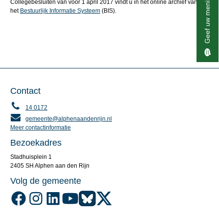
Geef uw mening
Collegebesluiten van vóór 1 april 2017 vindt u in het online archief van
het
Bestuurlijk Informatie Systeem
(BIS).
Contact
14 0172
gemeente@alphenaandenrijn.nl
Meer contactinformatie
Bezoekadres
Stadhuisplein 1
2405 SH Alphen aan den Rijn
Volg de gemeente
Volg de gemeente Alphen aan den Rijn op Facebook
Volg de gemeente Alphen aan den Rijn op Instagram
Volg de gemeente Alphen aan den Rijn op LinkedIn
Volg de gemeente Alphen aan den Rijn op YouTube
Volg de gemeente Alphen aan den Rijn op Blu
Volg de gemeente Alphen aan den Rijn o