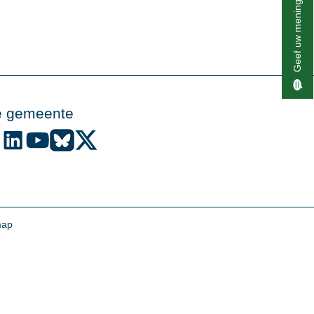
Geef uw mening
e gemeente
de gemeente Alphen aan den Rijn op Facebook
Volg de gemeente Alphen aan den Rijn op Instagram
Volg de gemeente Alphen aan den Rijn op LinkedIn
Volg de gemeente Alphen aan den Rijn op YouTube
Volg de gemeente Alphen aan den Rijn op Bluesky
Volg de gemeente Alphen aan den Rijn op X (voo
map