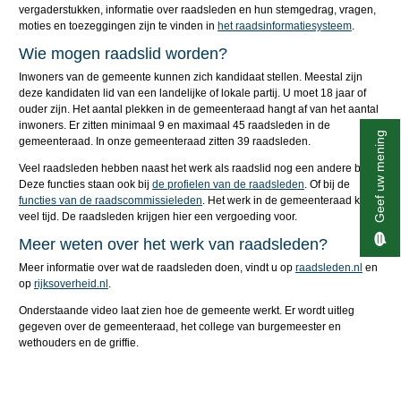
vergaderstukken, informatie over raadsleden en hun stemgedrag, vragen,
moties en toezeggingen zijn te vinden in
het raadsinformatiesysteem
.
Wie mogen raadslid worden?
Inwoners van de gemeente kunnen zich kandidaat stellen. Meestal zijn
deze kandidaten lid van een landelijke of lokale partij. U moet 18 jaar of
ouder zijn. Het aantal plekken in de gemeenteraad hangt af van het aantal
inwoners. Er zitten minimaal 9 en maximaal 45 raadsleden in de
Geef uw mening
gemeenteraad. In onze gemeenteraad zitten 39 raadsleden.
Veel raadsleden hebben naast het werk als raadslid nog een andere baan.
Deze functies staan ook bij
de profielen van de raadsleden
. Of bij de
functies van de raadscommissieleden
. Het werk in de gemeenteraad kost
veel tijd. De raadsleden krijgen hier een vergoeding voor.
Meer weten over het werk van raadsleden?
Meer informatie over wat de raadsleden doen, vindt u op
raadsleden.nl
en
op
rijksoverheid.nl
.
Onderstaande video laat zien hoe de gemeente werkt. Er wordt uitleg
gegeven over de gemeenteraad, het college van burgemeester en
wethouders en de griffie.