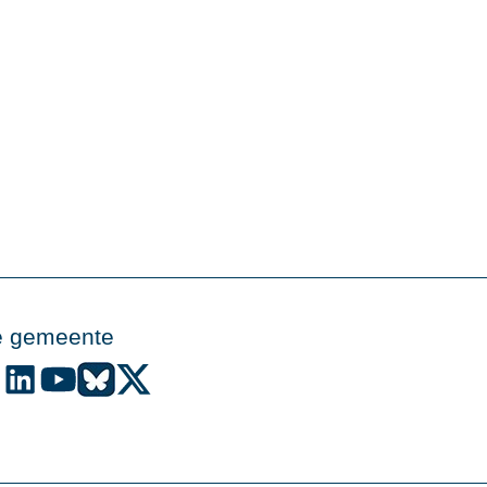
e gemeente
de gemeente Alphen aan den Rijn op Facebook
Volg de gemeente Alphen aan den Rijn op Instagram
Volg de gemeente Alphen aan den Rijn op LinkedIn
Volg de gemeente Alphen aan den Rijn op YouTube
Volg de gemeente Alphen aan den Rijn op Bluesky
Volg de gemeente Alphen aan den Rijn op X (voo