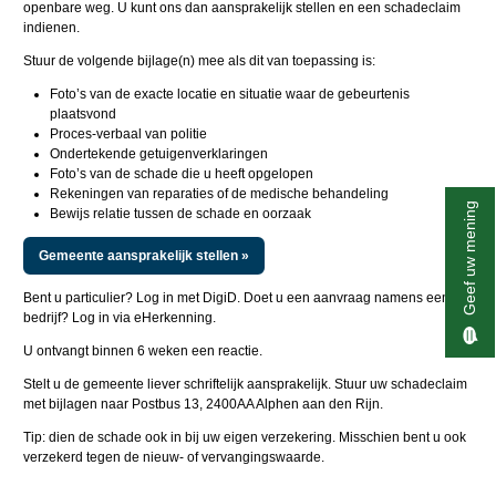
openbare weg. U kunt ons dan aansprakelijk stellen en een schadeclaim
indienen.
Stuur de volgende bijlage(n) mee als dit van toepassing is:
Foto’s van de exacte locatie en situatie waar de gebeurtenis
plaatsvond
Proces-verbaal van politie
Ondertekende getuigenverklaringen
Foto’s van de schade die u heeft opgelopen
Rekeningen van reparaties of de medische behandeling
Geef uw mening
Bewijs relatie tussen de schade en oorzaak
Gemeente aansprakelijk stellen »
Bent u particulier? Log in met DigiD. Doet u een aanvraag namens een
bedrijf? Log in via eHerkenning.
U ontvangt binnen 6 weken een reactie.
Stelt u de gemeente liever schriftelijk aansprakelijk. Stuur uw schadeclaim
met bijlagen naar Postbus 13, 2400AA Alphen aan den Rijn.
Tip: dien de schade ook in bij uw eigen verzekering. Misschien bent u ook
verzekerd tegen de nieuw- of vervangingswaarde.