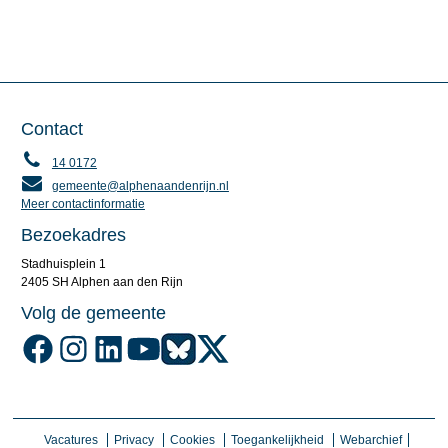
Contact
14 0172
gemeente@alphenaandenrijn.nl
Meer contactinformatie
Bezoekadres
Stadhuisplein 1
2405 SH Alphen aan den Rijn
Volg de gemeente
Volg de gemeente Alphen aan den Rijn op Facebook
Volg de gemeente Alphen aan den Rijn op Instagram
Volg de gemeente Alphen aan den Rijn op LinkedIn
Volg de gemeente Alphen aan den Rijn op YouTube
Volg de gemeente Alphen aan den Rijn op Blu
Volg de gemeente Alphen aan den Rijn o
Vacatures
Privacy
Cookies
Toegankelijkheid
Webarchief