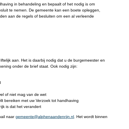
aving in behandeling en bepaalt of het nodig is om
besluit te nemen. De gemeente kan een boete opleggen,
en aan de regels of besluiten om een al verleende
ftelijk aan. Het is daarbij nodig dat u de burgemeester en
ening onder de brief staat. Ook nodig zijn:
t
wel of niet mag van de wet
wilt bereiken met uw Verzoek tot handhaving
jk is dat het verandert
mail naar
gemeente@alphenaandenrijn.nl
. Het wordt binnen