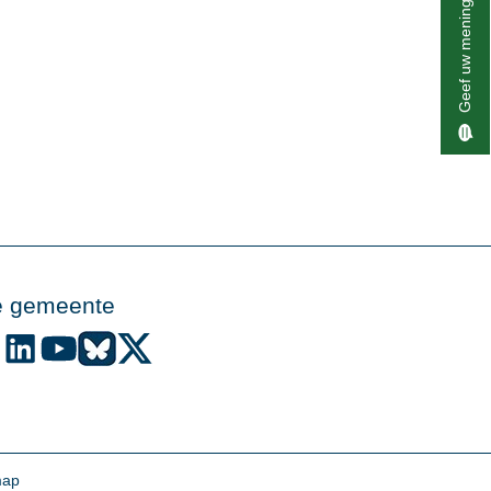
Geef uw mening
e gemeente
de gemeente Alphen aan den Rijn op Facebook
Volg de gemeente Alphen aan den Rijn op Instagram
Volg de gemeente Alphen aan den Rijn op LinkedIn
Volg de gemeente Alphen aan den Rijn op YouTube
Volg de gemeente Alphen aan den Rijn op Bluesky
Volg de gemeente Alphen aan den Rijn op X (voo
map