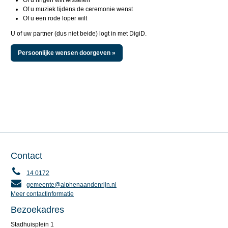
Of u ringen wilt wisselen
Of u muziek tijdens de ceremonie wenst
Of u een rode loper wilt
U of uw partner (dus niet beide) logt in met DigiD.
Persoonlijke wensen doorgeven »
Contact
14 0172
gemeente@alphenaandenrijn.nl
Meer contactinformatie
Bezoekadres
Stadhuisplein 1