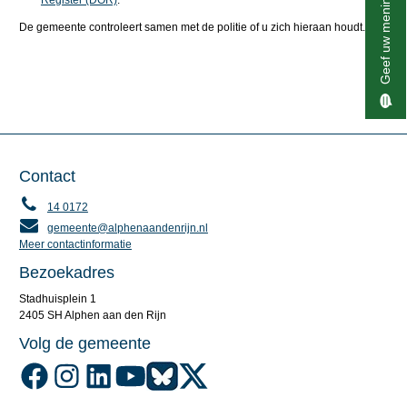
Geef uw mening
Register (DOR)
.
De gemeente controleert samen met de politie of u zich hieraan houdt.
Contact
14 0172
gemeente@alphenaandenrijn.nl
Meer contactinformatie
Bezoekadres
Stadhuisplein 1
2405 SH Alphen aan den Rijn
Volg de gemeente
Volg de gemeente Alphen aan den Rijn op Facebook
Volg de gemeente Alphen aan den Rijn op Instagram
Volg de gemeente Alphen aan den Rijn op LinkedIn
Volg de gemeente Alphen aan den Rijn op YouTube
Volg de gemeente Alphen aan den Rijn op Blu
Volg de gemeente Alphen aan den Rijn o