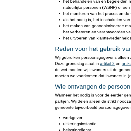
het behandelen van en begeleiden n
natuurlijke personen (WSNP) of een
het monitoren van het proces en de
als het nodig is, het inschakelen van
het maken van geanonimiseerde man
het verbeteren en verantwoorden va
het uitvoeren van klanttevredenhei
Reden voor het gebruik v
Wij gebruiken persoonsgegevens alleen a
Deze grondslag staat in
artikel 2
en
artik
de wet moeten wij inwoners uit de geme
moeten we voorkomen dat inwoners in (e
Wie ontvangen de persoo
Wanneer het nodig is voor de eerder g
partijen. Wij delen alleen de strikt nood
gemeente bijvoorbeeld persoonsgegeve
werkgever
uitkeringsinstantie
belastingdienst