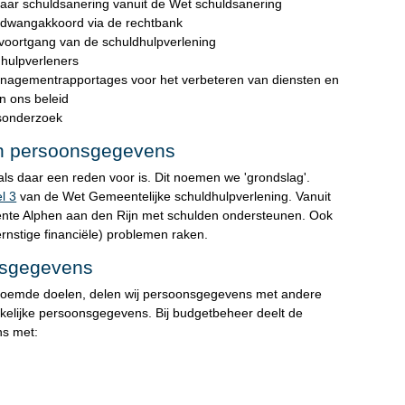
aar schuldsanering vanuit de Wet schuldsanering
 dwangakkoord via de rechtbank
 voortgang van de schuldhulpverlening
 hulpverleners
agementrapportages voor het verbeteren van diensten en
n ons beleid
dsonderzoek
an persoonsgegevens
ls daar een reden voor is. Dit noemen we 'grondslag'.
el 3
van de Wet Gemeentelijke schuldhulpverlening. Vanuit
ente Alphen aan den Rijn met schulden ondersteunen. Ook
rnstige financiële) problemen raken.
nsgegevens
enoemde doelen, delen wij persoonsgegevens met andere
zakelijke persoonsgegevens. Bij budgetbeheer deelt de
ns met: