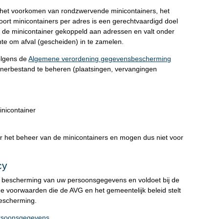
s het voorkomen van rondzwervende minicontainers, het
oort minicontainers per adres is een gerechtvaardigd doel
an de minicontainer gekoppeld aan adressen en valt onder
te om afval (gescheiden) in te zamelen.
olgens de
Algemene verordening gegevensbescherming
inerbestand te beheren (plaatsingen, vervangingen
nicontainer
or het beheer van de minicontainers en mogen dus niet voor
cy
e bescherming van uw persoonsgegevens en voldoet bij de
 voorwaarden die de AVG en het gemeentelijk beleid stelt
bescherming.
persoonsgegevens
.