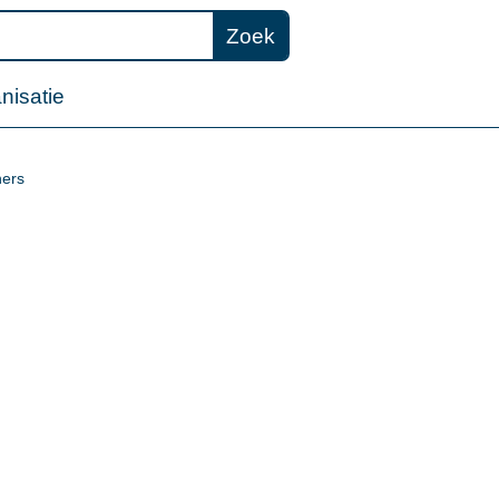
Zoek
nisatie
ners