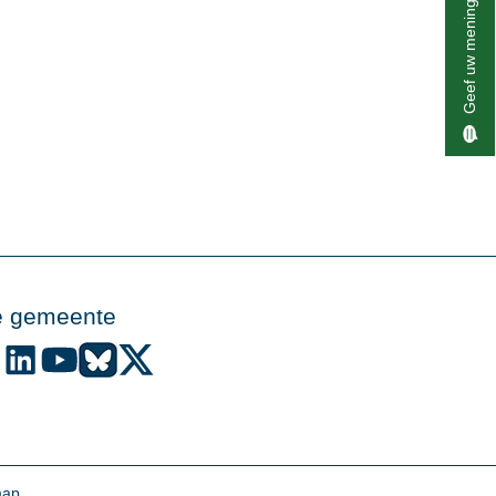
Geef uw mening
e gemeente
de gemeente Alphen aan den Rijn op Facebook
Volg de gemeente Alphen aan den Rijn op Instagram
Volg de gemeente Alphen aan den Rijn op LinkedIn
Volg de gemeente Alphen aan den Rijn op YouTube
Volg de gemeente Alphen aan den Rijn op Bluesky
Volg de gemeente Alphen aan den Rijn op X (voo
map