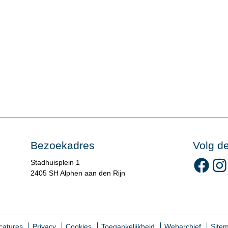
Bezoekadres
Volg d
Volg 
Stadhuisplein 1
2405 SH Alphen aan den Rijn
catures
Privacy
Cookies
Toegankelijkheid
Webarchief
Site