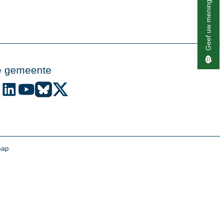
Geef uw mening
e gemeente
de gemeente Alphen aan den Rijn op Facebook
Volg de gemeente Alphen aan den Rijn op Instagram
Volg de gemeente Alphen aan den Rijn op LinkedIn
Volg de gemeente Alphen aan den Rijn op YouTube
Volg de gemeente Alphen aan den Rijn op Bluesky
Volg de gemeente Alphen aan den Rijn op X (voo
map