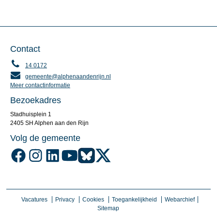
Contact
14 0172
gemeente@alphenaandenrijn.nl
Meer contactinformatie
Bezoekadres
Stadhuisplein 1
2405 SH Alphen aan den Rijn
Volg de gemeente
Volg de gemeente Alphen aan den Rijn op Facebook
Volg de gemeente Alphen aan den Rijn op Instagram
Volg de gemeente Alphen aan den Rijn op LinkedIn
Volg de gemeente Alphen aan den Rijn op YouTube
Volg de gemeente Alphen aan den Rijn op Blu
Volg de gemeente Alphen aan den Rijn o
Vacatures
Privacy
Cookies
Toegankelijkheid
Webarchief
Sitemap