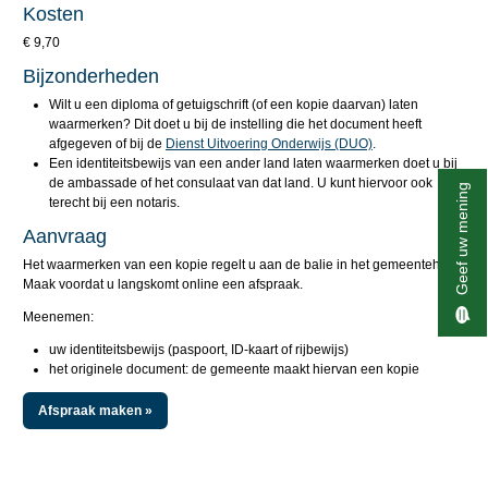
Kosten
€ 9,70
Bijzonderheden
Wilt u een diploma of getuigschrift (of een kopie daarvan) laten
waarmerken? Dit doet u bij de instelling die het document heeft
afgegeven of bij de
Dienst Uitvoering Onderwijs (DUO)
.
Een identiteitsbewijs van een ander land laten waarmerken doet u bij
de ambassade of het consulaat van dat land. U kunt hiervoor ook
Geef uw mening
terecht bij een notaris.
Aanvraag
Het waarmerken van een kopie regelt u aan de balie in het gemeentehuis.
Maak voordat u langskomt online een afspraak.
Meenemen:
uw identiteitsbewijs (paspoort, ID-kaart of rijbewijs)
het originele document: de gemeente maakt hiervan een kopie
Afspraak maken »