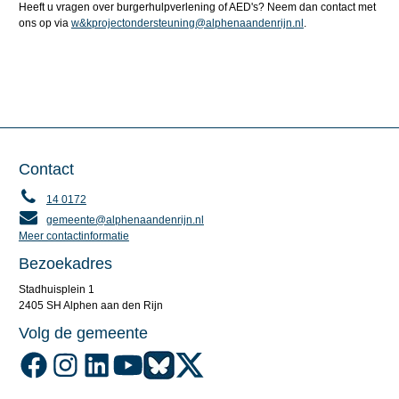
Heeft u vragen over burgerhulpverlening of AED's? Neem dan contact met
ons op via
w&kprojectondersteuning@alphenaandenrijn.nl
.
Contact
14 0172
gemeente@alphenaandenrijn.nl
Meer contactinformatie
Bezoekadres
Stadhuisplein 1
2405 SH Alphen aan den Rijn
Volg de gemeente
Volg de gemeente Alphen aan den Rijn op Facebook
Volg de gemeente Alphen aan den Rijn op Instagram
Volg de gemeente Alphen aan den Rijn op LinkedIn
Volg de gemeente Alphen aan den Rijn op YouTube
Volg de gemeente Alphen aan den Rijn op Blu
Volg de gemeente Alphen aan den Rijn o