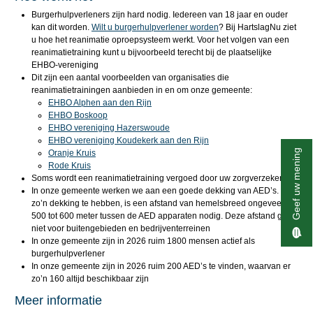
Burgerhulpverleners zijn hard nodig. Iedereen van 18 jaar en ouder
kan dit worden.
Wilt u burgerhulpverlener worden
? Bij HartslagNu ziet
u hoe het reanimatie oproepsysteem werkt. Voor het volgen van een
reanimatietraining kunt u bijvoorbeeld terecht bij de plaatselijke
EHBO-vereniging
Dit zijn een aantal voorbeelden van organisaties die
reanimatietrainingen aanbieden in en om onze gemeente:
EHBO Alphen aan den Rijn
EHBO Boskoop
EHBO vereniging Hazerswoude
EHBO vereniging Koudekerk aan den Rijn
Geef uw mening
Oranje Kruis
Rode Kruis
Soms wordt een reanimatietraining vergoed door uw zorgverzekering
In onze gemeente werken we aan een goede dekking van AED’s. Om
zo’n dekking te hebben, is een afstand van hemelsbreed ongeveer
500 tot 600 meter tussen de AED apparaten nodig. Deze afstand geldt
niet voor buitengebieden en bedrijventerreinen
In onze gemeente zijn in 2026 ruim 1800 mensen actief als
burgerhulpverlener
In onze gemeente zijn in 2026 ruim 200 AED’s te vinden, waarvan er
zo’n 160 altijd beschikbaar zijn
Meer informatie