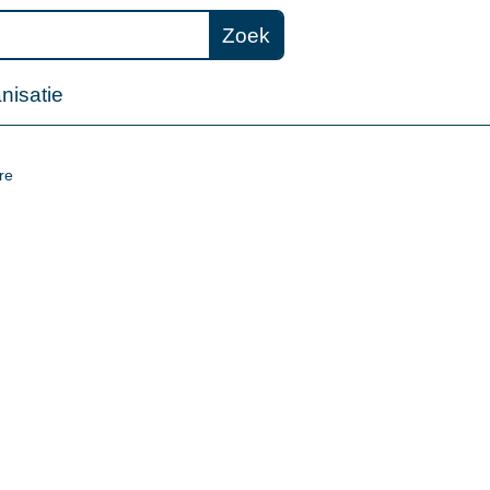
Zoek
nisatie
re