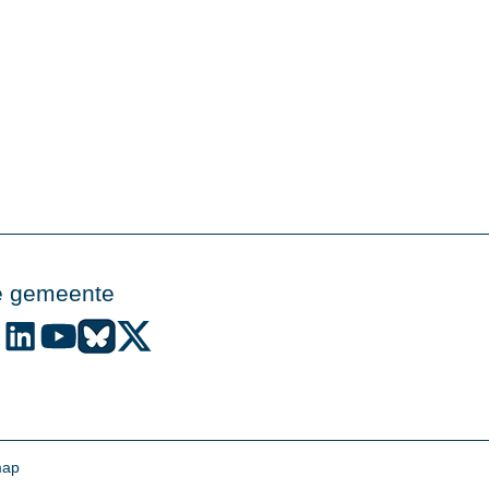
e gemeente
de gemeente Alphen aan den Rijn op Facebook
Volg de gemeente Alphen aan den Rijn op Instagram
Volg de gemeente Alphen aan den Rijn op LinkedIn
Volg de gemeente Alphen aan den Rijn op YouTube
Volg de gemeente Alphen aan den Rijn op Bluesky
Volg de gemeente Alphen aan den Rijn op X (voo
map