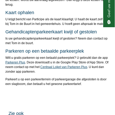
Geef uw mening
de kosten. Wordt uw aanvraag afgewezen? Dan krijgt u deze kosten niet
terug.
Kaart ophalen
U krijgt bericht van Participe als de kaart klaarligt. U haalt de kaart zelf op
bij Tom in de Buurt in het gemeentehuis. U hoeft geen afspraak te maken.
Gehandicaptenparkeerkaart kwijt of gestolen
Is uw gehandicaptenparkeerkaart kwijt of gestolen? Neem dan contact op
met Tom in de buurt.
Parkeren op een betaalde parkeerplek
Wilt u gratis parkeren op een betaald parkeerplek? U gebruikt dan de app
Parkeren Plus
. Deze downloadt u in de Google Play Store of App Store. Of
neem contact op met het
Centraal Loket van Parkeren Plus
. U kunt dan
zonder app parkeren.
Parkeert u op een parkeerterrein of parkeergarage die afgesloten is door
een slagboom, dan betaalt u het gewone parkeertarief.
Zie ook