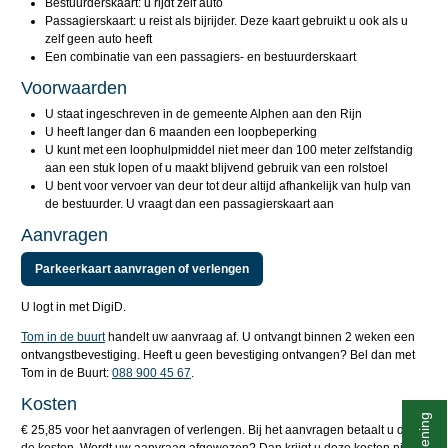
Bestuurderskaart: u rijdt zelf auto
Passagierskaart: u reist als bijrijder. Deze kaart gebruikt u ook als u
zelf geen auto heeft
Een combinatie van een passagiers- en bestuurderskaart
Voorwaarden
U staat ingeschreven in de gemeente Alphen aan den Rijn
U heeft langer dan 6 maanden een loopbeperking
U kunt met een loophulpmiddel niet meer dan 100 meter zelfstandig
aan een stuk lopen of u maakt blijvend gebruik van een rolstoel
U bent voor vervoer van deur tot deur altijd afhankelijk van hulp van
de bestuurder. U vraagt dan een passagierskaart aan
Aanvragen
Parkeerkaart aanvragen of verlengen
U logt in met DigiD.
Tom in de buurt
handelt uw aanvraag af. U ontvangt binnen 2 weken een
ontvangstbevestiging. Heeft u geen bevestiging ontvangen? Bel dan met
Tom in de Buurt:
088 900 45 67
.
Kosten
€ 25,85 voor het aanvragen of verlengen. Bij het aanvragen betaalt u direct