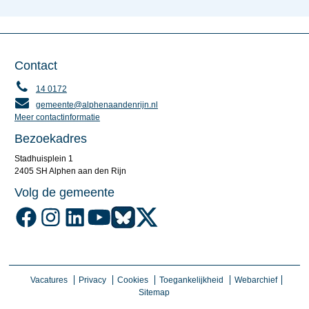
Contact
14 0172
gemeente@alphenaandenrijn.nl
Meer contactinformatie
Bezoekadres
Stadhuisplein 1
2405 SH Alphen aan den Rijn
Volg de gemeente
Volg de gemeente Alphen aan den Rijn op Facebook
Volg de gemeente Alphen aan den Rijn op Instagram
Volg de gemeente Alphen aan den Rijn op LinkedIn
Volg de gemeente Alphen aan den Rijn op YouTube
Volg de gemeente Alphen aan den Rijn op Blu
Volg de gemeente Alphen aan den Rijn o
Vacatures
Privacy
Cookies
Toegankelijkheid
Webarchief
Sitemap