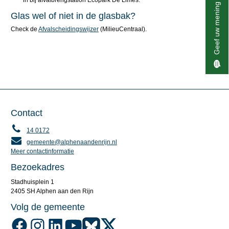
in bij afvalbrengstation Ecopark De Limes.
Geef uw mening
Glas wel of niet in de glasbak?
Check de
Afvalscheidingswijzer
(MilieuCentraal).
Contact
14 0172
gemeente@alphenaandenrijn.nl
Meer contactinformatie
Bezoekadres
Stadhuisplein 1
2405 SH Alphen aan den Rijn
Volg de gemeente
Volg de gemeente Alphen aan den Rijn op Facebook
Volg de gemeente Alphen aan den Rijn op Instagram
Volg de gemeente Alphen aan den Rijn op LinkedIn
Volg de gemeente Alphen aan den Rijn op YouTube
Volg de gemeente Alphen aan den Rijn op Blu
Volg de gemeente Alphen aan den Rijn o