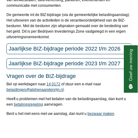
van winkelstraten, sfeerverlichting, parkeren, evenementen en
communicatie met consumenten.
De gemeente int de BIZ-bijdrage (via de gemeentelijke belastingaanslag).
Het uitvoeren van de activiteiten is de verantwoordelijkheid van de BIZ-
besturen. Met de besturen zijn afspraken gemaakt over de besteding van
het geld. Dit is per Bedrijven Investerings Zone vastgelegd in een eigen
uitvoeringsovereenkomst.
Jaarlijkse BIZ-bijdrage periode 2022 t/m 2026
Geef uw mening
Jaarlijkse BIZ-bijdrage periode 2023 t/m 2027
Vragen over de BIZ-bijdrage
Bel op werkdagen naar
14 0172
of stuur een e-mail naar
belastingen@alphenaandenrijn.nl
.
Heeft u problemen met het betalen van de belastingaanslag, dan kunt u
een
betalingsregeling
aanvragen.
Bent u het niet eens met uw aanslag, dan kunt u
bezwaar maken
.