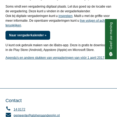
Soms vindt een vergadering digitaal plaats. Let dus goed op de locatie van
de vergadering. Deze kunt u vinden in de vergaderkalender.
Ook bij digitale vergaderingen kunt u
inspreken
. Mailt u met de griffie voor
meer informatie. De openbare vergaderingen kunt u
live volgen of achteraf
Geef uw mening
terugkijken
.
Naar vergaderkalender »
U kunt ook gebruik maken van de iBabs-app. Deze is gratis te downloaden
in de Play Store (Android), Appstore (Apple) en Microsoft Store.
Agenda's en andere stukken van vergaderingen van vóór 1 april 2017
.
Contact
14 0172
gemeente@alphenaandenrijn.nl