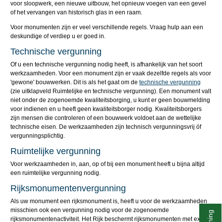
voor sloopwerk, een nieuwe uitbouw, het opnieuw voegen van een gevel
of het vervangen van historisch glas in een raam.
Voor monumenten zijn er veel verschillende regels. Vraag hulp aan een
deskundige of verdiep u er goed in.
Technische vergunning
Of u een technische vergunning nodig heeft, is afhankelijk van het soort
werkzaamheden. Voor een monument zijn er vaak dezelfde regels als voor
'gewone' bouwwerken. Dit is als het gaat om de
technische vergunning
(zie uitklapveld Ruimtelijke en technische vergunning). Een monument valt
niet onder de zogenoemde kwaliteitsborging, u kunt er geen bouwmelding
voor indienen en u heeft geen kwaliteitsborger nodig. Kwaliteitsborgers
zijn mensen die controleren of een bouwwerk voldoet aan de wettelijke
technische eisen. De werkzaamheden zijn technisch vergunningsvrij óf
vergunningsplichtig.
Ruimtelijke vergunning
Voor werkzaamheden in, aan, op of bij een monument heeft u bijna altijd
een ruimtelijke vergunning nodig.
Rijksmonumentenvergunning
Als uw monument een rijksmonument is, heeft u voor de werkzaamheden
misschien ook een vergunning nodig voor de zogenoemde
rijksmonumentenactiviteit. Het Rijk beschermt rijksmonumenten met extra,