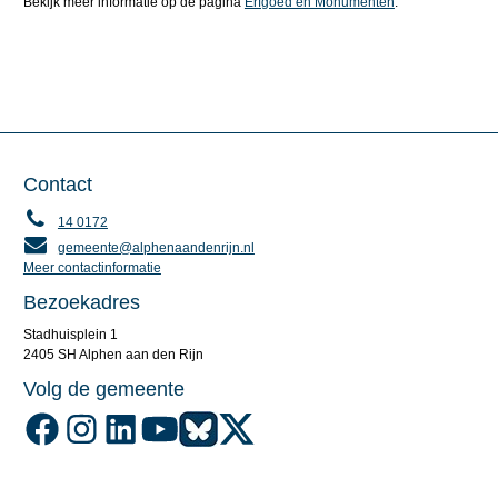
Bekijk meer informatie op de pagina
Erfgoed en Monumenten
.
Contact
14 0172
gemeente@alphenaandenrijn.nl
Meer contactinformatie
Bezoekadres
Stadhuisplein 1
2405 SH Alphen aan den Rijn
Volg de gemeente
Volg de gemeente Alphen aan den Rijn op Facebook
Volg de gemeente Alphen aan den Rijn op Instagram
Volg de gemeente Alphen aan den Rijn op LinkedIn
Volg de gemeente Alphen aan den Rijn op YouTube
Volg de gemeente Alphen aan den Rijn op Blu
Volg de gemeente Alphen aan den Rijn o