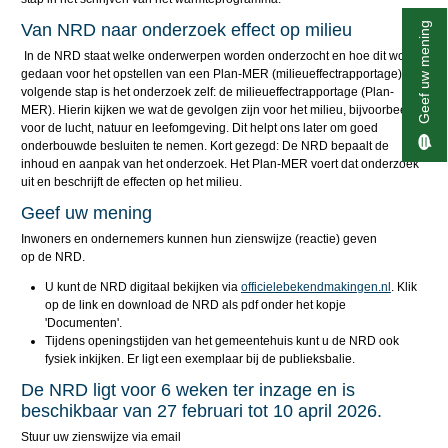
Geef uw mening
Van NRD naar onderzoek effect op milieu
In de NRD staat welke onderwerpen worden onderzocht en hoe dit wordt
gedaan voor het opstellen van een Plan-MER (milieueffectrapportage). De
volgende stap is het onderzoek zelf: de milieueffectrapportage (Plan-
MER). Hierin kijken we wat de gevolgen zijn voor het milieu, bijvoorbeeld
voor de lucht, natuur en leefomgeving. Dit helpt ons later om goed
onderbouwde besluiten te nemen. Kort gezegd: De NRD bepaalt de
inhoud en aanpak van het onderzoek. Het Plan-MER voert dat onderzoek
uit en beschrijft de effecten op het milieu.
Geef uw mening
Inwoners en ondernemers kunnen hun zienswijze (reactie) geven
op de NRD.
U kunt de NRD digitaal bekijken via
officielebekendmakingen.nl
. Klik
op de link en download de NRD als pdf onder het kopje
'Documenten'.
Tijdens openingstijden van het gemeentehuis kunt u de NRD ook
fysiek inkijken. Er ligt een exemplaar bij de publieksbalie.
De NRD ligt voor 6 weken ter inzage en is
beschikbaar van 27 februari tot 10 april 2026.
Stuur uw zienswijze via email