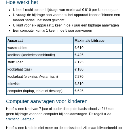
Hoe werkt het
U heeft recht op een bijdrage van maximaal € 610 per kalenderjaar
U vraagt de bijdrage aan voordat u het apparaat koopt of binnen een
maand nadat u het heeft gekocht
U kunt voor elk apparaat 1 keer in de 7 jaar een bijdrage aanvragen
Een computer kunt u 1 keer in de 5 jaar aanvragen
Apparaat
Maximale bijdrage
wasmachine
€ 610
koelkast (koelvriescombinatie)
€ 425
stofzuiger
€ 125
kookplaat (gas)
€ 180
kookplaat (elektrisch/keramisch)
€ 270
televisie
€ 310
computer (laptop, tablet of desktop)
€ 525
Computer aanvragen voor kinderen
Heeft u een kind van 7 jaar of ouder die op de basisschool zit? U kunt
geen bijdrage voor een computer bij ons aanvragen. Dit regelt u via
Stichting Leergeld
.
Heeft u een kind die niet meer op de basisschool zit, maar bijvoorbeeld op