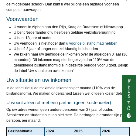
de middelbare school? Dan kunt u wel bij ons een bijdrage voor een
computer aanvragen.
Voorwaarden
U woont in Alphen aan den Rijn, Kaag en Braassem of Nieuwkoop
U bent Nederlander of u heeft een geldige verblijfsvergunning
U bent 18 jaar of ouder
Uw vermogen is niet hoger dan
u voor de bijstand mag hebben
U heeft 3 jaar of langer een zelfstandig huishouden
We kijken naar uw gemiddelde inkomen over de afgelopen 3 jaar (36
maanden). Dit inkomen mag niet hoger zijn dan 110% van de
gemiddelde bijstandsnorm die in dezelfde periode voor u gold. Bekijk
de tabel 'Uw situatie en uw inkomen'
Uw situatie en uw inkomen
Geef uw mening
In de tabel ziet u de maximale inkomens per maand (110% van de
bijstandsnorm). We maken onderscheid tussen wel of geen kostendeler.
U woont alleen of met een partner (geen kostendeler)
Op uw adres wonen geen andere personen van 27 jaar of ouder.
Scholieren en studenten tellen niet mee. De bedragen hieronder zijn per
persoon, per maand.
Gezinssituatie
2024
2025
2026