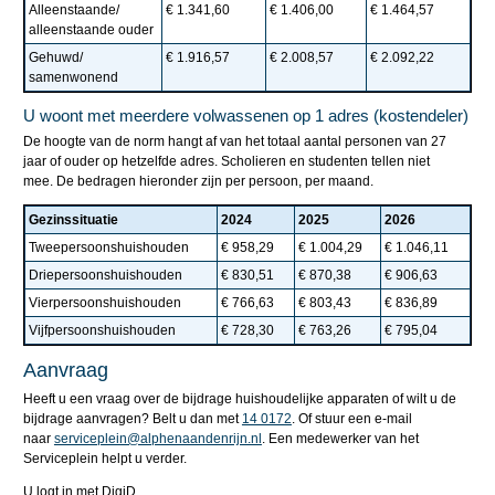
Alleenstaande/
€ 1.341,60
€ 1.406,00
€ 1.464,57
alleenstaande ouder
Gehuwd/
€ 1.916,57
€ 2.008,57
€ 2.092,22
samenwonend
U woont met meerdere volwassenen op 1 adres (kostendeler)
De hoogte van de norm hangt af van het totaal aantal personen van 27
jaar of ouder op hetzelfde adres. Scholieren en studenten tellen niet
mee. De bedragen hieronder zijn per persoon, per maand.
Gezinssituatie
2024
2025
2026
Tweepersoonshuishouden
€ 958,29
€ 1.004,29
€ 1.046,11
Driepersoonshuishouden
€ 830,51
€ 870,38
€ 906,63
Vierpersoonshuishouden
€ 766,63
€ 803,43
€ 836,89
Vijfpersoonshuishouden
€ 728,30
€ 763,26
€ 795,04
Aanvraag
Heeft u een vraag over de bijdrage huishoudelijke apparaten of wilt u de
bijdrage aanvragen? Belt u dan met
14 0172
. Of stuur een e-mail
naar
serviceplein@alphenaandenrijn.nl
. Een medewerker van het
Serviceplein helpt u verder.
U logt in met DigiD.